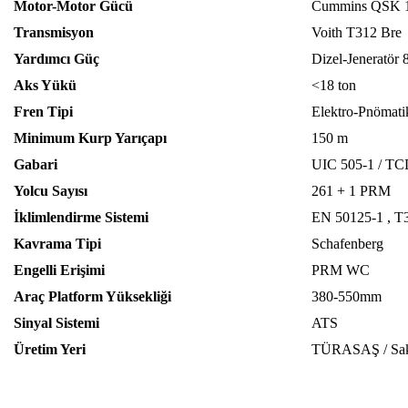
Motor-Motor Gücü
Cummins QSK 1
Transmisyon
Voith T312 Bre
Yardımcı Güç
Dizel-Jeneratör
Aks Yükü
<18 ton
Fren Tipi
Elektro-Pnömati
Minimum Kurp Yarıçapı
150 m
Gabari
UIC 505-1 / TC
Yolcu Sayısı
261 + 1 PRM
İklimlendirme Sistemi
EN 50125-1 , T3
Kavrama Tipi
Schafenberg
Engelli Erişimi
PRM WC
Araç Platform Yüksekliği
380-550mm
Sinyal Sistemi
ATS
Üretim Yeri
TÜRASAŞ / Sak