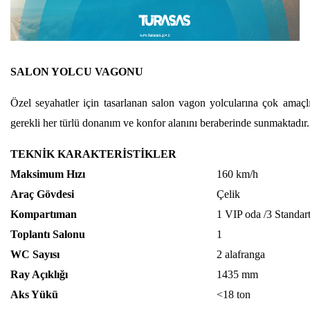
SALON YOLCU VAGONU
Özel seyahatler için tasarlanan salon vagon yolcularına çok amaçlı ak
gerekli her türlü donanım ve konfor alanını beraberinde sunmaktadır.
TEKNİK KARAKTERİSTİKLER
Maksimum Hızı
160 km/h
Araç Gövdesi
Çelik
Kompartıman
1 VIP oda /3 Standart
Toplantı Salonu
1
WC Sayısı
2 alafranga
Ray Açıklığı
1435 mm
Aks Yükü
<18 ton