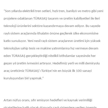
“Son yıllarda elektrikli tren setleri, hızlı tren, banliyö ve metro gibi yeni
projelere odaklanan TÜRASAŞ tasarım ve üretim kabiliyetleri ile ileri
teknoloji ürünlerini sektöre kazandırmaya devam ediyor. Bu sayede
raylı sistem araçlarında ithalatın önüne geçilerek ülke ekonomisine
katkı sunuluyor. Yeni nesil raylı sistem araçlarının üretimi için yüksek
teknolojiye sahip tesis ve makine yatırımlarına hız vermeye devam
eden TÜRASAŞ gerçekleştirdiği nitelikli istihdamlar sayesinde her
geçen yıl üretim ivmesini artırıyor. Hedefimiz yerli ve milli demiryolu
araç üreticimiz TÜRASAŞ’ı Türkiye’nin en büyük ilk 100 sanayi
kuruluşundan biri yapmak.”
Artan nüfus oranı, sıfır emisyon hedefleri ve kaynak verimliliği
stratejilerine bağlı olarak dünyada raylı sistemlere verilen önemin