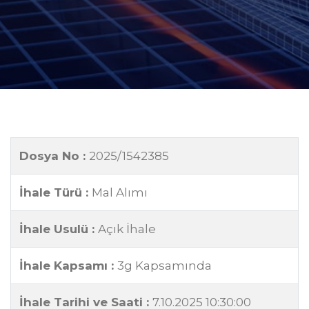
Dosya No :
2025/1542385
İhale Türü :
Mal Alımı
İhale Usulü :
Açık İhale
İhale Kapsamı :
3g Kapsamında
İhale Tarihi ve Saati :
7.10.2025 10:30:00