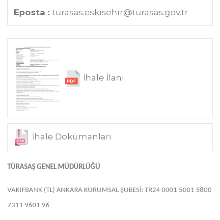
Eposta :
turasas.eskisehir@turasas.gov.tr
İhale İlanı
İhale Dokümanları
TÜRASAŞ GENEL MÜDÜRLÜĞÜ
VAKIFBANK (TL) ANKARA KURUMSAL ŞUBESİ: TR24 0001 5001 5800
7311 9601 96