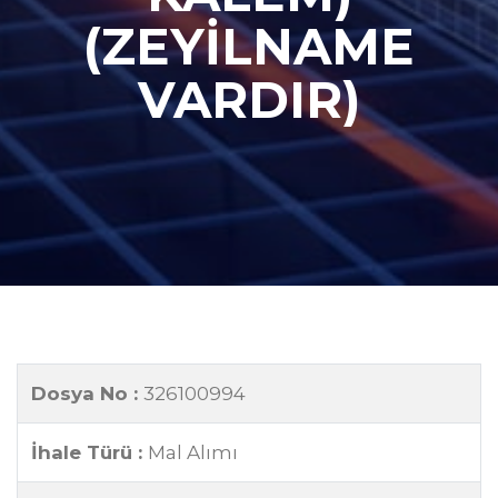
(ZEYİLNAME
VARDIR)
Dosya No :
326100994
İhale Türü :
Mal Alımı