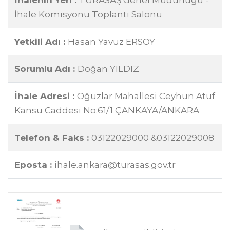
İhalenin Yeri :
TÜRASAŞ Genel Müdürlüğü -
İhale Komisyonu Toplantı Salonu
Yetkili Adı :
Hasan Yavuz ERSOY
Sorumlu Adı :
Doğan YILDIZ
İhale Adresi :
Oğuzlar Mahallesi Ceyhun Atuf
Kansu Caddesi No:61/1 ÇANKAYA/ANKARA
Telefon & Faks :
03122029000 &03122029008
Eposta :
ihale.ankara@turasas.gov.tr