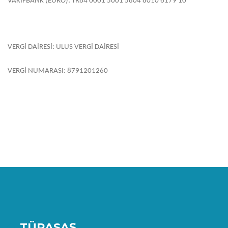
VAKIFBANK (EURO): TR84 0001 5001 5804 8010 6179 10
VERGİ DAİRESİ: ULUS VERGİ DAİRESİ
VERGİ NUMARASI: 8791201260
TÜRASAŞ