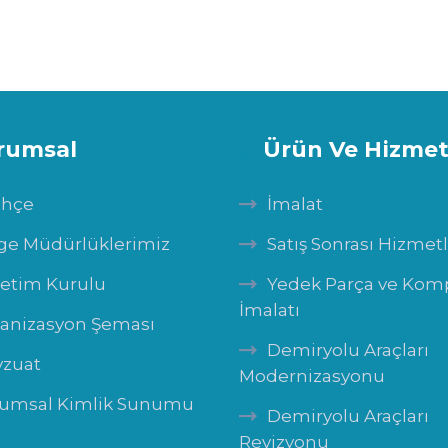
rumsal
Ürün Ve Hizmet
ihçe
İmalat
ge Müdürlüklerimiz
Satış Sonrası Hizmet
etim Kurulu
Yedek Parça ve Ko
İmalatı
anizasyon Şeması
Demiryolu Araçları
zuat
Modernizasyonu
umsal Kimlik Sunumu
Demiryolu Araçları
Revizyonu