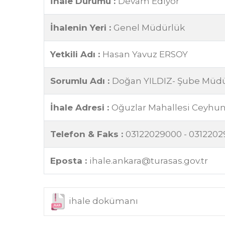
İhale Durumu :
Devam Ediyor
İhalenin Yeri :
Genel Müdürlük
Yetkili Adı :
Hasan Yavuz ERSOY
Sorumlu Adı :
Doğan YILDIZ- Şube Müdürü
İhale Adresi :
Oğuzlar Mahallesi Ceyhun
Telefon & Faks :
03122029000 - 031220
Eposta :
ihale.ankara@turasas.gov.tr
ihale dokümanı