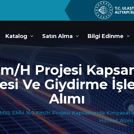
Katalog
Satın Alma
Bilgi Edinme
Km/h Projesi Kaps
sesi Ve Giydirme İşl
Alımı
Milli EMU 160 Km/h Projesi Kapsamında Kimyasal İş
Hizmet Alımı