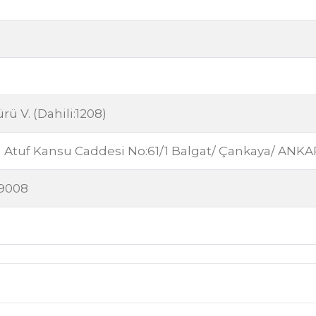
 V. (Dahili:1208)
 Atuf Kansu Caddesi No:61/1 Balgat/ Çankaya/ ANK
29008