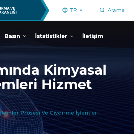
TR
Arama
Basın
İstatistikler
İletişim
amında Kimyasal
emleri Hizmet
lemler Prosesi Ve Giydirme İşlemleri