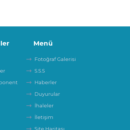
ler
Menü
Fotoğraf Galerisi
ler
S.S.S
mponent
Haberler
Duyurular
İhaleler
İletişim
Site Haritası