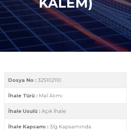
KALEM)
Dosya No :
325102110
İhale Türü :
Mal Alımı
İhale Usulü :
Açık İhale
İhale Kapsamı :
3/g Kapsamında