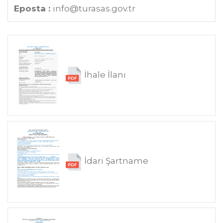
Eposta :
info@turasas.gov.tr
İhale İlanı
İdari Şartname