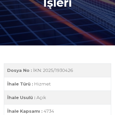
İşleri
Dosya No :
İKN: 2025/1930426
İhale Türü :
Hizmet
İhale Usulü :
Açık
İhale Kapsamı :
4734