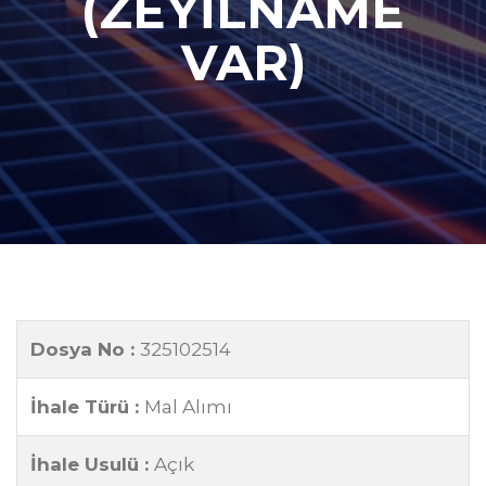
(ZEYİLNAME
VAR)
Dosya No :
325102514
İhale Türü :
Mal Alımı
İhale Usulü :
Açık